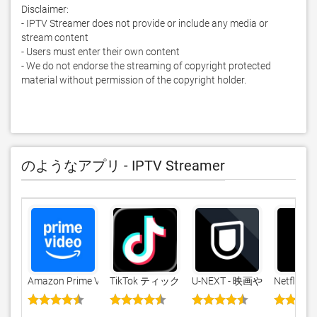
Disclaimer:

- IPTV Streamer does not provide or include any media or  
stream content 

- Users must enter their own content

- We do not endorse the streaming of copyright protected 
material without permission of the copyright holder.
のようなアプリ - IPTV Streamer
Amazon Prime Video
TikTok ティックトック
U-NEXT - 映画やドラマ
Netflix