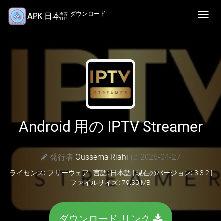
ダウンロード
APK 日本語
Toggl
navig
Android 用の IPTV Streamer
発行者
Oussema Riahi
に 2026-04-27
ライセンス:
フリーウェア |
言語:
日本語 |
現在のバージョン:
3.3.2 |
ファイルサイズ:
79.30 MB
ダウンロード リンク