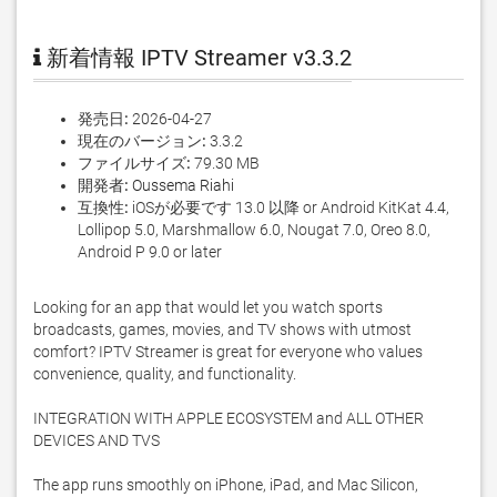
新着情報 IPTV Streamer v3.3.2
発売日:
2026-04-27
現在のバージョン:
3.3.2
ファイルサイズ:
79.30 MB
開発者:
Oussema Riahi
互換性:
iOSが必要です 13.0 以降 or Android KitKat 4.4,
Lollipop 5.0, Marshmallow 6.0, Nougat 7.0, Oreo 8.0,
Android P 9.0 or later
Looking for an app that would let you watch sports 
broadcasts, games, movies, and TV shows with utmost 
comfort? IPTV Streamer is great for everyone who values 
convenience, quality, and functionality. 

INTEGRATION WITH APPLE ECOSYSTEM and ALL OTHER 
DEVICES AND TVS

The app runs smoothly on iPhone, iPad, and Mac Silicon, 