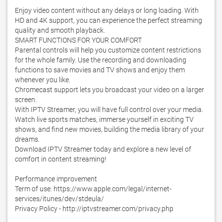
Enjoy video content without any delays or long loading. With 
HD and 4K support, you can experience the perfect streaming 
quality and smooth playback.

SMART FUNCTIONS FOR YOUR COMFORT 	

Parental controls will help you customize content restrictions 
for the whole family. Use the recording and downloading 
functions to save movies and TV shows and enjoy them 
whenever you like.

Chromecast support lets you broadcast your video on a larger 
screen.

With IPTV Streamer, you will have full control over your media. 
Watch live sports matches, immerse yourself in exciting TV 
shows, and find new movies, building the media library of your 
dreams.

Download IPTV Streamer today and explore a new level of 
comfort in content streaming!

Performance improvement

Term of use: https://www.apple.com/legal/internet-
services/itunes/dev/stdeula/

Privacy Policy - http://iptvstreamer.com/privacy.php
