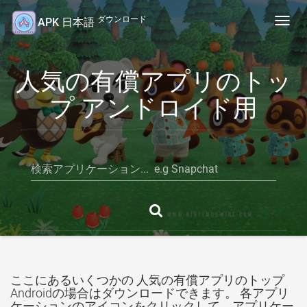
ダウンロード
APK 日本語
Toggl
navig
人気の有償アプリのトッ
プ アンドロイド用
ここにあるいくつかの 人気の有償アプリのトップ
Androidの場合はダウンロードできます。 各アプリ
ケーションのアイコンをクリックして、アプリケー