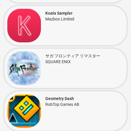
Koala Sampler
Mazbox Limited
サガ フロンティア リマスター
SQUARE ENIX
Geometry Dash
RobTop Games AB