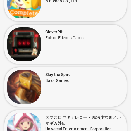
Nintendo Co., Ltd.
CloverPit
Future Friends Games
Slay the Spire
Balor Games
スマスロ マギアレコード 魔法少女まどか
マギカ外伝
Universal Entertainment Corporation