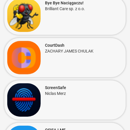
Bye Bye Naciągaczu!
Brilliant Care sp. z o.o.
CourtDash
ZACHARY JAMES CHULAK
ScreenSafe
Niclas Merz