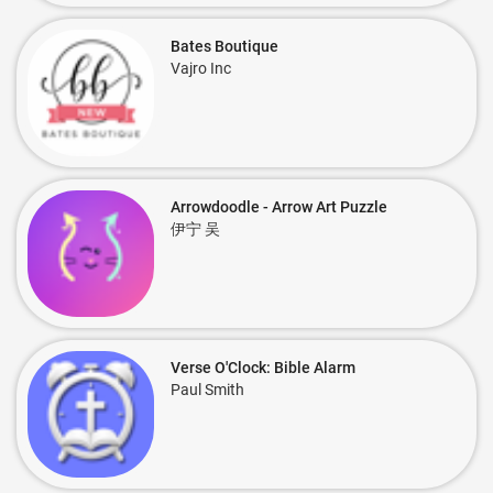
Bates Boutique
Vajro Inc
Arrowdoodle - Arrow Art Puzzle
伊宁 吴
Verse O'Clock: Bible Alarm
Paul Smith