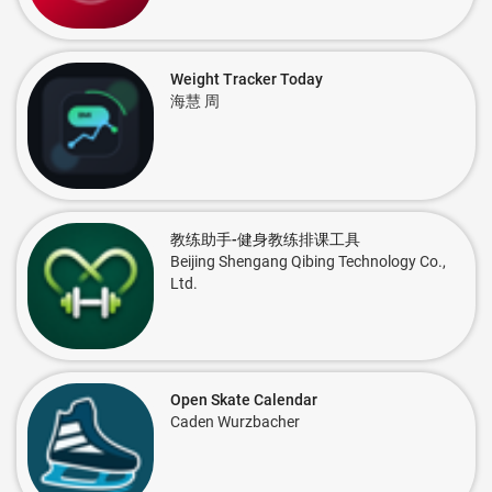
Weight Tracker Today
海慧 周
教练助手-健身教练排课工具
Beijing Shengang Qibing Technology Co.,
Ltd.
Open Skate Calendar
Caden Wurzbacher