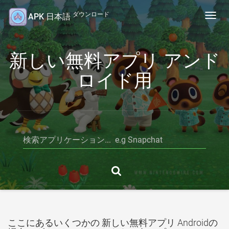
ダウンロード
APK 日本語
Toggl
navig
新しい無料アプリ アンド
ロイド用
ここにあるいくつかの 新しい無料アプリ Androidの