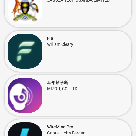
JAGUZA TECH UGANDA LIMITED
Fia
William Cleary
耳年齢診断
MIZOU, CO., LTD.
WireMind Pro
Gabriel John Fordan