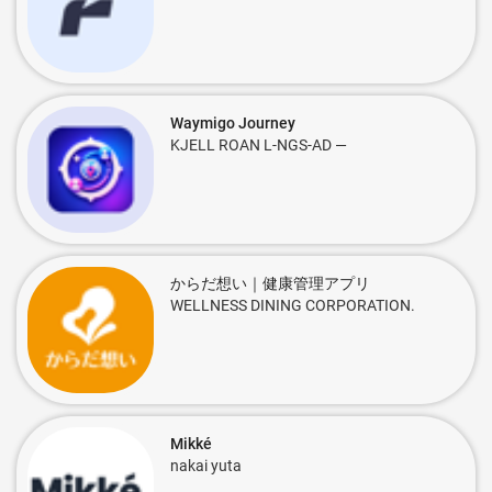
Waymigo Journey
KJELL ROAN L-NGS-AD —
からだ想い｜健康管理アプリ
WELLNESS DINING CORPORATION.
Mikké
nakai yuta