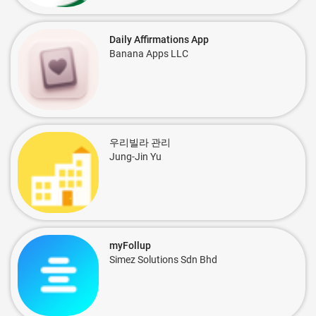
Daily Affirmations App
Banana Apps LLC
우리빌라 관리
Jung-Jin Yu
myFollup
Simez Solutions Sdn Bhd