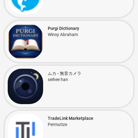
Purgi Dictionary
Winsy Abraham
ムカ - 無音カメラ
seihee han
TradeLink Marketplace
Permutize