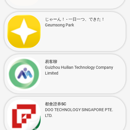
じゃーん！ - 一日一つ、できた！
Geumsong Park
易客聊
Guizhou Huilian Technology Company
Limited
都會證券SC
DOO TECHNOLOGY SINGAPORE PTE.
LTD.