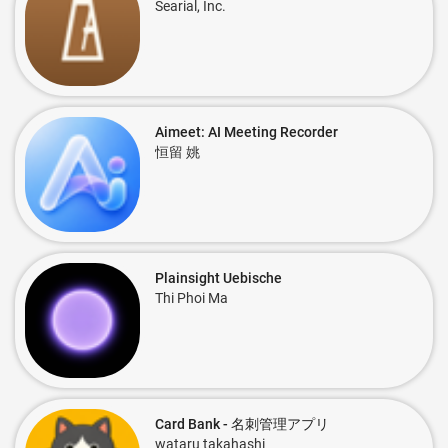
Searial, Inc.
Aimeet: AI Meeting Recorder
恒留 姚
Plainsight Uebische
Thi Phoi Ma
Card Bank - 名刺管理アプリ
wataru takahashi