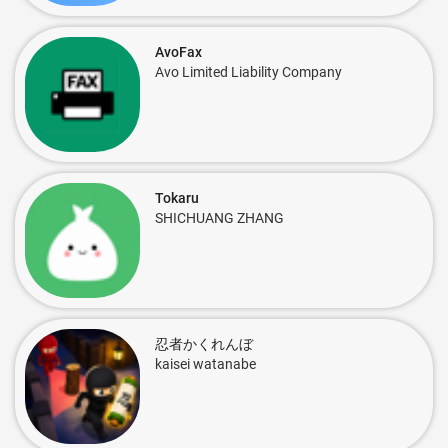
AvoFax
Avo Limited Liability Company
Tokaru
SHICHUANG ZHANG
忍者かくれんぼ
kaisei watanabe