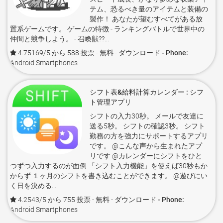
テム、恐るべき量のアイテムと装備の
製作！ あなたが望むすべてがある放
置系ゲームです。 ゲームの特徴 - ランキングバトルで世界中の
仲間と競争しよう。 - 召喚獣??...
4.75169/5 から 588 投票
- 無料 -
ダウンロード - Phone:
Android Smartphones
シフト表&給料計算カレンダー : シフ
ト管理アプリ
シフトの入力30秒。 メールで友達に
送る5秒。 シフトの確認3秒。 シフト
勤務の方を強力にサポートするアプリ
です。 @こんな声から生まれたアプ
リです @カレンダーにシフトをひと
つずつ入力するのが面倒 「シフト入力機能」を使えば30秒もか
からず １ヶ月のシフトを書き込むことができます。 @遊びにい
く日を決める...
4.2543/5 から 755 投票
- 無料 -
ダウンロード - Phone:
Android Smartphones