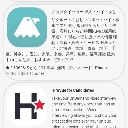
ジョブクイッカー 求人・バイト探し
リクルートの新しいスポットバイト検
索アプリ 働ける日付からサクサク検
索、応募したら24時間以内に採用結
果通知！ 現在の取り扱い求人情報 職
種：飲食・販売・サービス 対象エリ
ア：北海道、宮城、東京、埼玉、千
葉、神奈川、愛知、大阪、京都、兵庫、広島、福岡(順次拡大
中) ●こんな人におすすめ ・空いてい?...
2.80628/5 から 191 投票
- 無料 -
ダウンロード - Phone:
Android Smartphones
HireVue for Candidates
Take your OnDemand video interview
any time from anywhere that has an
internet connection. Video
interviewing allows you to show your
prospective employer your unique
talents, passions and abilities so you