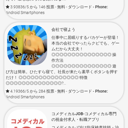
3.93836/5 から 146 投票
- 無料 -
ダウンロード - Phone:
Android Smartphones
会社で寝よう
仕事中に居眠りするバカゲーが登場！
本当の会社でやったらクビでも、ゲー
ムだから大丈夫！
◎◎◎◎◎◎◎◎◎◎◎◎◎◎◎ 操
作方法
◎◎◎◎◎◎◎◎◎◎◎◎◎◎◎ 遊
び方は簡単。ひたすら寝て、社長が来たら素早くボタンを押す
だけ！ ◎◎◎◎◎◎◎◎◎◎◎◎◎◎◎ 特徴
◎◎◎◎◎◎◎◎◎◎◎◎◎◎?...
4.19366/5 から 284 投票
- 無料 -
ダウンロード - Phone:
Android Smartphones
コメディカルJOB-コメディカル専門
の祝金付求人・転職アプリ
コメディカルJOBは臨床検査技師・治