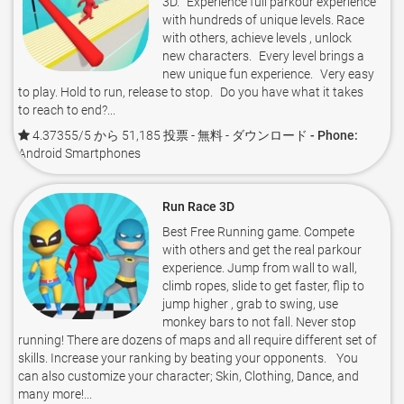
3D. Experience full parkour experience
with hundreds of unique levels. Race
with others, achieve levels , unlock
new characters. Every level brings a
new unique fun experience. Very easy
to play. Hold to run, release to stop. Do you have what it takes
to reach to end?...
4.37355/5 から 51,185 投票
- 無料 -
ダウンロード - Phone:
Android Smartphones
Run Race 3D
Best Free Running game. Compete
with others and get the real parkour
experience. Jump from wall to wall,
climb ropes, slide to get faster, flip to
jump higher , grab to swing, use
monkey bars to not fall. Never stop
running! There are dozens of maps and all require different set of
skills. Increase your ranking by beating your opponents. You
can also customize your character; Skin, Clothing, Dance, and
many more!...