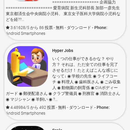
==================== 企画協力
==================== 愛育病院 新生児科部長 加部一彦先生
東京都済生会中央病院小児科、 東京女子医科大学病院小児科な
どを経??...
3.61628/5 から 86 投票
- 無料 -
ダウンロード - Phone:
Android Smartphones
Hyper Jobs
いくつの仕事ができるかな？ やり
方？ それは、ただ全ての仕事を完了
させるだけ！ たとえばこんな感じに
なって↓ ◉ 学校の先生 ◉ ライフコー
チ ◉ 料理人 ◉ 歯科医さん ◉ ごみ収集
人 ◉ 動物園の飼育係 ◉ CIAボディー
ガード ◉ 郵便配達さん ◉ クラブ警備員 ◉ 刑務官 ◉ 消防士さん
◉ マジシャン ◉ 羊飼い ◉ ?...
4.48984/5 から 492 投票
- 無料 -
ダウンロード - Phone:
Android Smartphones