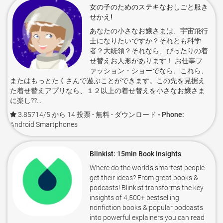
女の子のためのステキなおしごと服き
せかえ!
あなたの小さなお嬢さまは、宇宙飛行
士になりたいですか？それとも科学
者？大統領？それなら、ぴったりの着
せ替えお人形があります！ お仕事フ
ァッション・ショーでなら、これら、
またはもっとたくさんで遊ぶことができます。この先を見据え
た着せ替えアプリなら、１２以上の着せ替えを小さなお嬢さま
に楽し??...
3.85714/5 から 14 投票
- 無料 -
ダウンロード - Phone:
Android Smartphones
Blinkist: 15min Book Insights
Where do the world’s smartest people
get their ideas? From great books &
podcasts! Blinkist transforms the key
insights of 4,500+ bestselling
nonfiction books & popular podcasts
into powerful explainers you can read