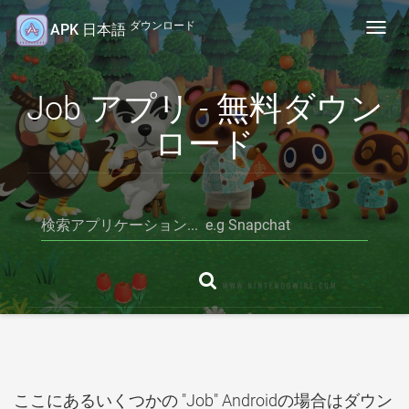
ダウンロード
APK 日本語
Toggl
navig
Job アプリ - 無料ダウン
ロード
ここにあるいくつかの "Job" Androidの場合はダウン