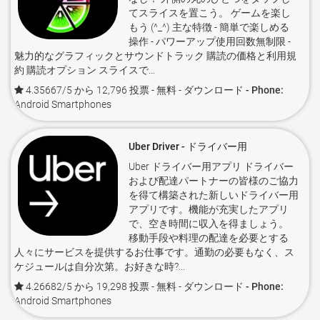
てスライスを置こう。 ゲームを楽し
もう (^_^) 主な特徴 - 簡単で楽しめる
操作 - パワーアップ使用回数無制限 -
魅力的なグラフィックとサウンドトラック 購読の価格と利用規
約 購読オプション スライスで...
4.35667/5 から 12,796 投票
- 無料 -
ダウンロード - Phone:
Android Smartphones
Uber Driver - ドライバー用
Uber ドライバー用アプリ ドライバー
および配達パートナーの皆様のご協力
を得て構築された新しいドライバー用
アプリです。機能が充実したアプリ
で、空き時間に収入を得ましょう。
移動手段や料理の配達を必要とする
人々にサービスを提供するお仕事です。通勤の必要もなく、ス
ケジュールは自分次第。お好きな時?...
4.26682/5 から 19,298 投票
- 無料 -
ダウンロード - Phone:
Android Smartphones