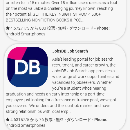
or listen to in 15 minutes. Over 15 million users use us as a tool
on the most valuable & challenging journey known: reaching
their potential. GET THE KEY INSIGHTS FROM 4,500+
BESTSELLING NONFICTION BOOKS & POD...
4.67271/5 から 883 投票
- 無料 -
ダウンロード - Phone:
Android Smartphones
JobsDB Job Search
Asia’s leading portal for job search,
recruitment, and career growth, the
JobsDB Job Search app provides a
wide range of work opportunities and
vacancies to jobseekers. Whether
you’re a student who’s nearing
graduation and needs an early internship or a part-time
employee just looking for a freelance or trainee post, we’ve got
you covered. We understand the local job market and have
strong relationships with local emp...
4.63157/5 から 76 投票
- 無料 -
ダウンロード - Phone:
Android Smartphones