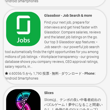
Android Smartphones
Glassdoor - Job Search & more
Find your next job, prepare for
interviews and get hired faster with
Glassdoor. Compare salaries, reviews
and the latest job listings on the go.
Our top 3 Glassdoor app features: •
Job search - our powerful job search
tool automatically finds the right opportunities for you among
millions of job listings. • Workplace transparency - our growing
database shows you company reviews, CEO approval ratings,
salary reports, in...
4.60056/5 から 1,790 投票
- 無料 -
ダウンロード - Phone:
Android Smartphones
Slices
Slicesは、テンポの良い中毒者続出の
パズルゲーム！夢中になること間違い
なし！ 外側の丸のひとつをタップし