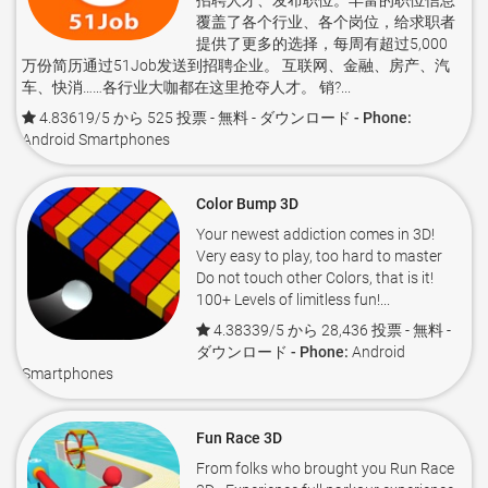
招聘人才、发布职位。丰富的职位信息
覆盖了各个行业、各个岗位，给求职者
提供了更多的选择，每周有超过5,000
万份简历通过51Job发送到招聘企业。 互联网、金融、房产、汽
车、快消……各行业大咖都在这里抢夺人才。 销?...
4.83619/5 から 525 投票
- 無料 -
ダウンロード - Phone:
Android Smartphones
Color Bump 3D
Your newest addiction comes in 3D!
Very easy to play, too hard to master
Do not touch other Colors, that is it!
100+ Levels of limitless fun!...
4.38339/5 から 28,436 投票
- 無料 -
ダウンロード - Phone:
Android
Smartphones
Fun Race 3D
From folks who brought you Run Race