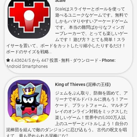
Scale
Scaleはスライサーとボールを使って
遊べるユニークなゲームです。無料で
しかもハマりやすいアーケードゲーム
です。 本当の難問ばかりなフィンガ
ーブレーカーで、とっても楽しいゲー
ムです！ 遊び方？ とても簡単！スラ
イサーを置いて、ボードをカットしたり縮小したりするだけ！
ボードのサイズを戦略...
4.43624/5 から 447 投票
- 無料 -
ダウンロード - Phone:
Android Smartphones
King of Thieves (泥棒の王様)
ジェムをぶん取り、防御を固めて、ア
リーナでギルドバトルに挑もう！アー
ケード、プラットフォーム、マルチプ
レイのオンライン対戦をミックスした
楽しいゲーム！世界中の5,000万人以
上のユーザーとバトルしよう！自分の
泥棒団を組んで敵のダンジョンに忍び込もう。 古代の呪文を唱
えて、最も恐れられる泥棒にな?...