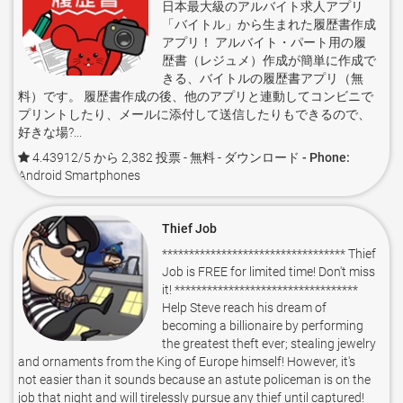
日本最大級のアルバイト求人アプリ
「バイトル」から生まれた履歴書作成
アプリ！ アルバイト・パート用の履
歴書（レジュメ）作成が簡単に作成で
きる、バイトルの履歴書アプリ（無
料）です。 履歴書作成の後、他のアプリと連動してコンビニで
プリントしたり、メールに添付して送信したりもできるので、
好きな場?...
4.43912/5 から 2,382 投票
- 無料 -
ダウンロード - Phone:
Android Smartphones
Thief Job
********************************** Thief
Job is FREE for limited time! Don't miss
it! **********************************
Help Steve reach his dream of
becoming a billionaire by performing
the greatest theft ever; stealing jewelry
and ornaments from the King of Europe himself! However, it's
not easier than it sounds because an astute policeman is on the
job that night and will tirelessly pursue any thief until captured!