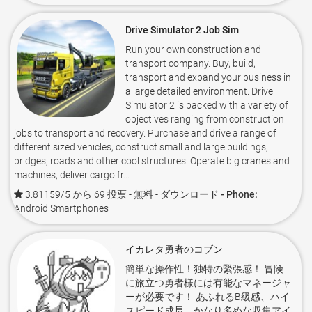
Drive Simulator 2 Job Sim
Run your own construction and
transport company. Buy, build,
transport and expand your business in
a large detailed environment. Drive
Simulator 2 is packed with a variety of
objectives ranging from construction
jobs to transport and recovery. Purchase and drive a range of
different sized vehicles, construct small and large buildings,
bridges, roads and other cool structures. Operate big cranes and
machines, deliver cargo fr...
3.81159/5 から 69 投票
- 無料 -
ダウンロード - Phone:
Android Smartphones
イカレタ勇者のコブン
簡単な操作性！独特の緊張感！ 冒険
に旅立つ勇者様には有能なマネージャ
ーが必要です！ あふれるB級感、ハイ
スピード成長、かなり多めな収集アイ