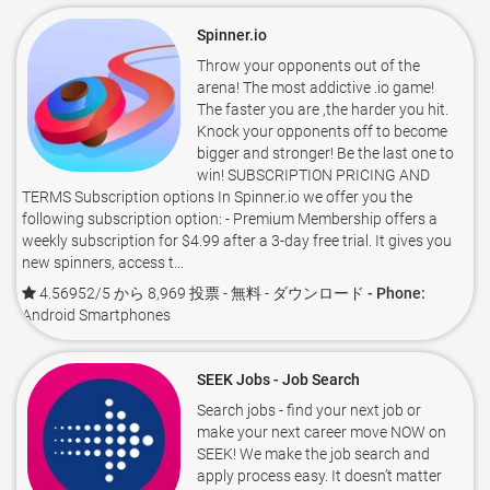
Spinner.io
Throw your opponents out of the
arena! The most addictive .io game!
The faster you are ,the harder you hit.
Knock your opponents off to become
bigger and stronger! Be the last one to
win! SUBSCRIPTION PRICING AND
TERMS Subscription options In Spinner.io we offer you the
following subscription option: - Premium Membership offers a
weekly subscription for $4.99 after a 3-day free trial. It gives you
new spinners, access t...
4.56952/5 から 8,969 投票
- 無料 -
ダウンロード - Phone:
Android Smartphones
SEEK Jobs - Job Search
Search jobs - find your next job or
make your next career move NOW on
SEEK! We make the job search and
apply process easy. It doesn’t matter