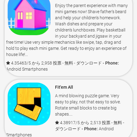
Enjoy the parent experience with many
mini games now! Shave father's beard
and help your children's homework.
Wash dishes and prepare your
children's lunchboxes. Play basketball
in your backyard and jigsaw in your
free time! Use very simple mechanics like swipe, tap, drag and
hold to play each mini game. Get ready to enjoy an experience of
house life!...
4.35463/5 から 2,958 投票
- 無料 -
ダウンロード - Phone:
Android Smartphones
Fit'em All
A mind blowing puzzle game. Very
easy to play, not that easy to solve.
Rotate small blocks to create big
shapes....
4.38917/5 から 2,513 投票
- 無料 -
ダウンロード - Phone:
Android
Smartphones