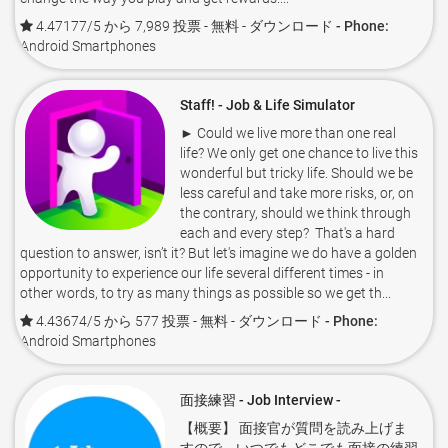
4.47177/5 から 7,989 投票
- 無料 -
ダウンロード - Phone:
Android Smartphones
Staff! - Job & Life Simulator
► Could we live more than one real
life? We only get one chance to live this
wonderful but tricky life. Should we be
less careful and take more risks, or, on
the contrary, should we think through
each and every step? That's a hard
question to answer, isn’t it? But let's imagine we do have a golden
opportunity to experience our life several different times - in
other words, to try as many things as possible so we get th...
4.43674/5 から 577 投票
- 無料 -
ダウンロード - Phone:
Android Smartphones
面接練習 - Job Interview -
【概要】 面接官が質問を読み上げま