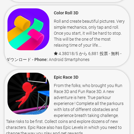
Color Roll 3D
Roll and create beautiful pictures. Very
simple mechanics, only tap and roll.
Once you start, it will be hard to stop.
This will be the one of the most
relaxing time of your life....
4.38018/5 から 6,881 投票
- 無料 -
ダウンロード - Phone:
Android Smartphones
Epic Race 3D
From the folks; who brought you Run
Race 3D and Fun Race 3D. A new
adventure is here. True parkour
experience ! Complete all the parkours
with lots of different obstacles and
experience breath taking challenge.
Take risks to be first. Collect coins and explore dozens of new
characters. Epic Race also has Epic Levels in which you need to
change the way you play and get rewards....