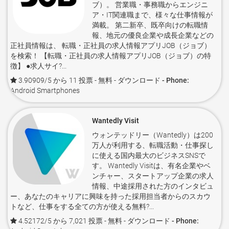
ブ）。 営業職・事務職からエンジニ
ア・IT関連職まで、様々な仕事情報が
満載。 第二新卒、既卒向けの転職情
報、地元の優良企業や成長企業などの
正社員情報は、 転職・正社員の求人情報アプリJOB（ジョブ）
を検索！ 【転職・正社員の求人情報アプリJOB（ジョブ）の特
徴】 ●求人サイ?...
3.90909/5 から 11 投票
- 無料 -
ダウンロード - Phone:
Android Smartphones
Wantedly Visit
ウォンテッドリー（Wantedly）は200
万人が利用する、転職活動・仕事探し
に使える国内最大のビジネスSNSで
す。 Wantedly Visitは、有名企業やベ
ンチャー、スタートアップ企業の求人
情報、中途採用された方のインタビュ
ー、あなたのキャリアに興味を持った採用担当者からのスカウ
トなど、仕事をする全ての方が使える無料?...
4.52172/5 から 7,021 投票
- 無料 -
ダウンロード - Phone: