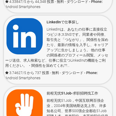
4.33847/5 から 44,348 投票
- 無料 -
ダウンロード - Phone:
Android Smartphones
LinkedInで仕事探し
LinkedInは、あなたの仕事に直接役立
つビジネスSNSです。同業者や同僚、
取引先と「つながり」、関係性を深め
たり、最新の情報を入手し、キャリア
アップに生かしましょう。 他の仕事
の関係者のプロフィール閲覧、メッセ
ージ送信、求人検索など、仕事に役立つLinkedInの機能をご利
用ください。 ・関係性を深めてくれ??...
3.74627/5 から 737 投票
- 無料 -
ダウンロード - Phone:
Android Smartphones
前程无忧51Job-求职招聘找工作
前程无忧51Job，中国互联网百强企
业，2004年美国纳斯达克上市。 许多
知名公司、世界500强企业都在51Job