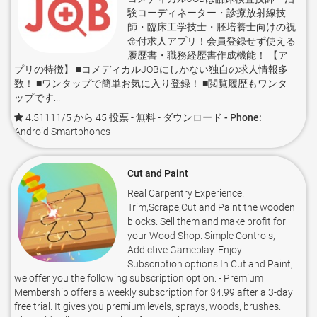
験コーディネーター・診療放射線技
師・臨床工学技士・胚培養士向けの祝
金付求人アプリ！会員登録せず使える
履歴書・職務経歴書作成機能！ 【ア
プリの特徴】 ■コメディカルJOBにしかない独自の求人情報多
数！ ■ワンタップで簡単お気に入り登録！ ■閲覧履歴もワンタ
ップです...
4.51111/5 から 45 投票
- 無料 -
ダウンロード - Phone:
Android Smartphones
Cut and Paint
Real Carpentry Experience!
Trim,Scrape,Cut and Paint the wooden
blocks. Sell them and make profit for
your Wood Shop. Simple Controls,
Addictive Gameplay. Enjoy!
Subscription options In Cut and Paint,
we offer you the following subscription option: - Premium
Membership offers a weekly subscription for $4.99 after a 3-day
free trial. It gives you premium levels, sprays, woods, brushes.