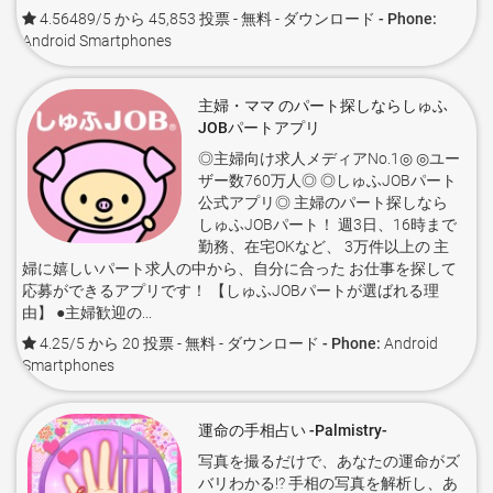
4.56489/5 から 45,853 投票
- 無料 -
ダウンロード - Phone:
Android Smartphones
主婦・ママ のパート探しならしゅふ
JOBパートアプリ
◎主婦向け求人メディアNo.1◎ ◎ユー
ザー数760万人◎ ◎しゅふJOBパート
公式アプリ◎ 主婦のパート探しなら
しゅふJOBパート！ 週3日、16時まで
勤務、在宅OKなど、 3万件以上の 主
婦に嬉しいパート求人の中から、自分に合った お仕事を探して
応募ができるアプリです！ 【しゅふJOBパートが選ばれる理
由】 ●主婦歓迎の...
4.25/5 から 20 投票
- 無料 -
ダウンロード - Phone:
Android
Smartphones
運命の手相占い -Palmistry-
写真を撮るだけで、あなたの運命がズ
バリわかる!? 手相の写真を解析し、あ