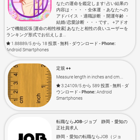
なたの運命を鑑定します! 占い結果の
内容は・・・ ・全体運 ・あなたへの
アドバイス ・適職診断 ・開運年齢 ・
結婚/恋愛診断 ・・・です。 +アドオ
ンで機能拡張 [運命の相性検索] あなたと相性の良いユーザーを
ランキング形式でお伝えしま...
1.88889/5 から 18 投票
- 無料 -
ダウンロード - Phone:
Android Smartphones
定規 ++
Measure length in inches and cm....
3.24109/5 から 589 投票
- 無料 -
ダ
ウンロード - Phone:
Android
Smartphones
転職ならJOB-ジョブ 静岡・愛知の
正社員求人
静岡・愛知の転職ならJOB（ジョ