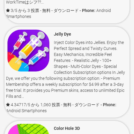
WorkTimeはシフ??...
3/5 から 3 投票
- 無料 -
ダウンロード - Phone:
Android
Smartphones
Jelly Dye
Inject Color Dyes into Jellies. Enjoy the
Perfect Spread and Twisty Curves.
Easy Mechanics, Incredible Feel
Features: - Realistic Jelly - 100+
Shapes - Multi-Color Dyes - Special
Collection Subscription options In Jelly
Dye, we offer you the following subscription option: - Premium
Membership offers a weekly subscription for $4.99 after a 3-day
free trial. It provides you Premium skins, access to unlimited Epic
Fills and...
4.34717/5 から 1,060 投票
- 無料 -
ダウンロード - Phone:
Android Smartphones
Color Hole 3D