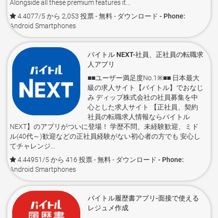
Alongside all these premium features it...
4.4077/5 から 2,053 投票
- 無料 -
ダウンロード - Phone:
Android Smartphones
バイトル NEXT-社員、正社員の転職求
人アプリ
■■ユーザー満足度No.1※■■ 日本最大
級の求人サイト【バイトル】でおなじ
み ディップ株式会社の社員募集を中
心とした求人サイト 【正社員、契約
社員の転職求人情報ならバイトル
NEXT】のアプリがついに登場！ 学歴不問、未経験歓迎、ミド
ル(40代～)歓迎などの正社員経験がない初心者の方でも 安心し
てチャレンジ...
4.44951/5 から 416 投票
- 無料 -
ダウンロード - Phone:
Android Smartphones
バイトル履歴書アプリ-面接で使える
レジュメ作成