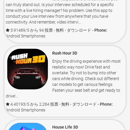
can truly stand out. Is your interview scheduled for a specific
time with a live hiring manager? No problem. Use this app to
conduct your Live interview from anywhere that you have
connectivity. And remember, video intervi...
3.91489/5 から 94 投票
- 無料 -
ダウンロード - Phone:
Android Smartphones
Rush Hour 3D
Enjoy the driving experience with most
realistic way now! Drive fast and
overtake. Try not to bump into other
cars while driving. Check out different
car models to get various feelings.
Fasten your seat belt and get ready to
drive!...
4.40193/5 から 2,284 投票
- 無料 -
ダウンロード - Phone:
Android Smartphones
House Life 3D