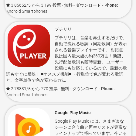
3.85652/5 から 3,199 投票
- 無料 -
ダウンロード - Phone:
Android Smartphones
プチリリ
プチリリは、音楽を再生するだけで、
自動で流れる歌詞（同期歌詞）が表示
される音楽プレイヤーです。 対応曲
数は国内最大級の約260万曲！新譜、
先行配信歌詞も随時更新。 ユーザー
投稿にも対応しているので、最新の歌
詞もすぐに反映！ ■オススメ機能■ ・行単位で色が変わる歌詞
と、文字単位で色が変わるカ?...
2.78831/5 から 770 投票
- 無料 -
ダウンロード - Phone:
Android Smartphones
Google Play Music
Google Play Music には、さまざまな
シーンに合う曲と再生リストが豊富な
ラインナップで揃っています。今いる