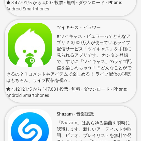
3.47791/5 から 4,007 投票
- 無料 -
ダウンロード - Phone:
Android Smartphones
ツイキャス・ビュワー
# ツイキャス・ビュワーってどんなア
プリ？ 3,000万人が使っているライブ
配信サービス「ツイキャス」を手軽に
見られるアプリです。 カンタン登録
で、すぐに「ツイキャス」のライブ配
信を楽しめちゃう！ # どんなことがで
きるの？ 1.コメントやアイテムで楽しめる！ ライブ配信の視聴
はもちろん、ライブ配信を視??...
4.42121/5 から 147,881 投票
- 無料 -
ダウンロード - Phone:
Android Smartphones
Shazam - 音楽認識
「Shazam」はあらゆる楽曲を瞬時に
認識します。新しいアーティストや歌
詞、ビデオ、プレイリストを無料で発