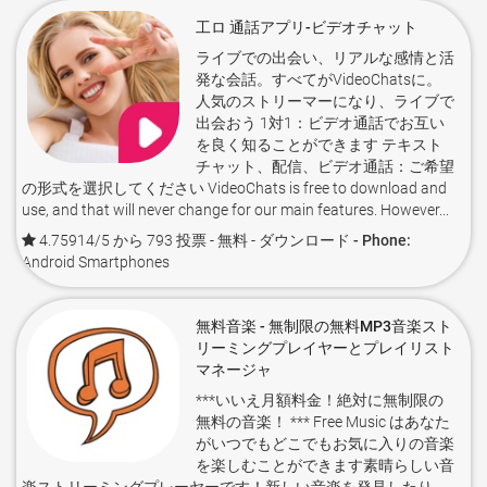
工ロ 通話アプリ-ビデオチャット
ライブでの出会い、リアルな感情と活
発な会話。すべてがVideoChatsに。
人気のストリーマーになり、ライブで
出会おう 1対1：ビデオ通話でお互い
を良く知ることができます テキスト
チャット、配信、ビデオ通話：ご希望
の形式を選択してください VideoChats is free to download and
use, and that will never change for our main features. However...
4.75914/5 から 793 投票
- 無料 -
ダウンロード - Phone:
Android Smartphones
無料音楽 - 無制限の無料MP3音楽スト
リーミングプレイヤーとプレイリスト
マネージャ
***いいえ月額料金！絶対に無制限の
無料の音楽！ *** Free Music はあなた
がいつでもどこでもお気に入りの音楽
を楽しむことができます素晴らしい音