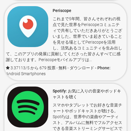
Periscope
これまで5年間、皆さんそれぞれの視
点で見た世界をPeriscopeコミュニテ
ィで共有していただきありがとうござ
いました。世界でいま起きていること
を見せる場としてPeriscopeを活用
し、活気あるコミュニティを生み出し
て、このアプリの発展に貢献してくださった皆さんすべてに感
謝しております。Periscopeモバイルアプリは...
3.37113/5 から 679 投票
- 無料 -
ダウンロード - Phone:
Android Smartphones
Spotify: お気に入りの音楽やポッドキ
ャストを聴く
スマホやタブレットでお好きな音楽チ
ャートやポッドキャストが聴ける。
Spotifyは、世界中の楽曲やアーティ
スト、アルバムに無料でフルアクセス
できる音楽ストリーミングサービスで