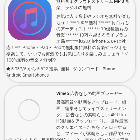
無料音楽クラウドストリーム MP 3 音
楽、ラジオの無料
お気に入り音楽やラジオを無料で楽し
もう！ *** 100％無料 *** *** 何百万も
のアーティスト *** *** 10億種類もの
音楽 *** *** 10万を越えるライブラジ
オ局 *** *** iOS8とiPhone 6/6+ に対
応！*** iPhone・iPad・iPodで無制限に無料の音楽やラジオを
検索して、いつでも何処でもお気に入りを楽しみましょう！ √
100%無料の音楽 √ 無制??...
3.037/5 から 5,622 投票
- 無料 -
ダウンロード - Phone:
Android Smartphones
Vimeo 広告なしの動画プレーヤー
最高画質で動画をアップロード、録
画、編集そしてライブストリーミン
グ。 広告なしの素晴らしい 4K Ultra
HD動画をアップロードし、世界最高
のクリエイターたちをフォローする
と、フィードが素晴らしい作品でいっ
ぱいになります。見る時間がない！と、言う人のためにオフラ