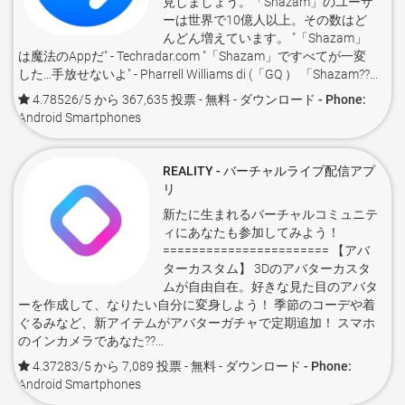
見しましょう。「Shazam」のユーザ
ーは世界で10億人以上。その数はど
んどん増えています。 "「Shazam」
は魔法のAppだ" - Techradar.com "「Shazam」ですべてが一変
した…手放せないよ" - Pharrell Williams di (「GQ ） 「Shazam??...
4.78526/5 から 367,635 投票
- 無料 -
ダウンロード - Phone:
Android Smartphones
REALITY - バーチャルライブ配信アプ
リ
新たに生まれるバーチャルコミュニテ
ィにあなたも参加してみよう！
======================= 【アバ
ターカスタム】 3Dのアバターカスタ
ムが自由自在。好きな見た目のアバタ
ーを作成して、なりたい自分に変身しよう！ 季節のコーデや着
ぐるみなど、新アイテムがアバターガチャで定期追加！ スマホ
のインカメラであなた??...
4.37283/5 から 7,089 投票
- 無料 -
ダウンロード - Phone:
Android Smartphones