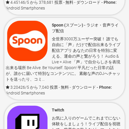
4.45146/5 から 378,681 投票
- 無料 -
ダウンロード - Phone:
Android Smartphones
Spoon (スプーン) - ラジオ・音声ライ
ブ配信
全世界3000万ユーザー突破！ 誰でも
自由に「声」だけで配信出来るライブ
配信アプリ あなたの日常を特別に変
える、運命の声と繋がろう！ Audio &
Live = Alive 「声」で自分らしさを表現
出来る場所 Be Alive. Be Yourself. Spoon! 平凡だった日常の話
が、誰かに届いて特別なコンテンツに。 素敵な声のDJへチャッ
トを送ったり、コミ...
3.20426/5 から 7,040 投票
- 無料 -
ダウンロード - Phone:
Android Smartphones
Twitch
お気に入りのゲームでこれまでにない
体験をしましょう！ライブ配信を視聴