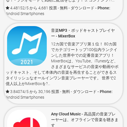
る！ - ラジオモードで気軽に配信をしよう！ 3. コンテンツ??...
4.48152/5 から 4,681 投票
- 無料 -
ダウンロード - Phone:
Android Smartphones
音楽MP3・ポッドキャストプレイヤ
ー - MixerBox
12カ国で音楽アプリ第１位！ 80カ国
でカテゴリートップ100位内ランクイ
ンした世界中での定番音楽アプリ！
MixerBoxは、YouTube、iTunesなど、
さまざまなサービスの音楽や動画やポ
ッドキャスト、そして本体内の音楽を再生することができるス
タイリッシュなオールインワン音楽プレーヤーです。 世界で2
億人以上がMixerBoxを?...
3.84074/5 から 30,196 投票
- 無料 -
ダウンロード - Phone:
Android Smartphones
Any Cloud Music - 高品質の音楽プレ
ーヤーは、オフラインで音楽を聴きま
す