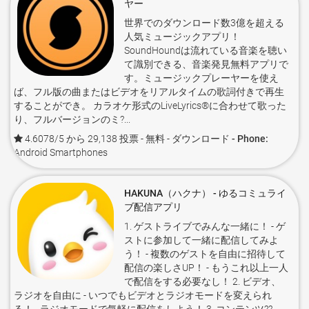
ヤー
世界でのダウンロード数3億を超える
人気ミュージックアプリ！
SoundHoundは流れている音楽を聴い
て識別できる、音楽発見無料アプリで
す。ミュージックプレーヤーを使え
ば、フル版の曲またはビデオをリアルタイムの歌詞付きで再生
することができ。 カラオケ形式のLiveLyrics®に合わせて歌った
り、フルバージョンのミ?...
4.6078/5 から 29,138 投票
- 無料 -
ダウンロード - Phone:
Android Smartphones
HAKUNA（ハクナ） - ゆるコミュライ
ブ配信アプリ
1. ゲストライブでみんな一緒に！ - ゲ
ストに参加して一緒に配信してみよ
う！ - 複数のゲストを自由に招待して
配信の楽しさUP！ - もうこれ以上一人
で配信をする必要なし！ 2. ビデオ、
ラジオを自由に - いつでもビデオとラジオモードを変えられ