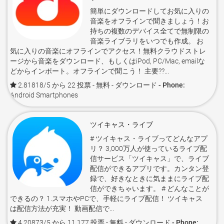
簡単にダウンロードしてお気に入りの
音楽をオフラインで聞きましょう！お
持ちの複数のデバイス全てで無制限の
音楽ライブラリをいつでも作成。 お
気に入りの音楽にオフラインでアクセス！無料クラウドストレ
ージから音楽をダウンロード、もしくはiPod, PC/Mac, emailな
どからインポート。オフラインで聞こう！ 主要??...
2.81818/5 から 22 投票
- 無料 -
ダウンロード - Phone:
Android Smartphones
ツイキャス・ライブ
# ツイキャス・ライブってどんなアプ
リ？ 3,000万人が使っているライブ配
信サービス「ツイキャス」で、ライブ
配信ができるアプリです。カンタン登
録で、好きなときに気ままにライブ配
信ができちゃいます。 # どんなことが
できるの？ 1.スマホやPCで、手軽にライブ配信！ ツイキャス
は配信方法が充実！ 動画配信で...
4.20873/5 から 11,177 投票
- 無料 -
ダウンロード - Phone: