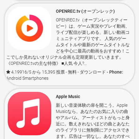
OPENREC.tv (オープンレック)
OPENREC.tv（オープンレックティー
ビー）は、ゲーム実況やプレイ動画、
ライブ配信が楽しめる、新しい動画コ
ミュニティアプリです。 人気のゲー
ムタイトルや最新のゲームタイトルな
どを中心に最高の動画をおすすめ！こ
こでしか見れないオリジナル企画も定期更新していきます。
《OPENREC.tvの主な特徴》 ■人気 今人?...
4.19916/5 から 15,395 投票
- 無料 -
ダウンロード - Phone:
Android Smartphones
Apple Music
新しい音楽体験の扉を開こう。Apple
Musicなら、あなたのお気に入りの曲
やアルバム、アーティストがもっと身
近に。数えきれないほどの曲とあなた
のライブラリに無制限にアクセスでき
ます。広告は一切なし。あなたのすべ