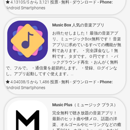
4.13105/5 から 3,121 投票
- 無料 -
ダウンロード - Phone:
Android Smartphones
Music Box 人気の音楽アプリ
お待たせしました！ 最強の音楽アプ
リ、ミュージックBox無料です！ 音楽
アプリに求めているすべての機能が無
料であります。 ・完全課金なし！無
料です。タダです。０円です！ ・バ
ックグラウンド再生 ・おんがく無料
で、フルで。 ・通信量を超節約します。 ・登録、ログインな
し。アプリ起動してすぐ使えます。...
4.04038/5 から 1,486 投票
- 無料 -
ダウンロード - Phone:
Android Smartphones
Music Plus（ミュージック プラス）
完全無料で聴き放題の音楽アプリ！
最新のヒット曲や懐メロ、話題の洋
楽、オルゴールやヒーリングなどの癒