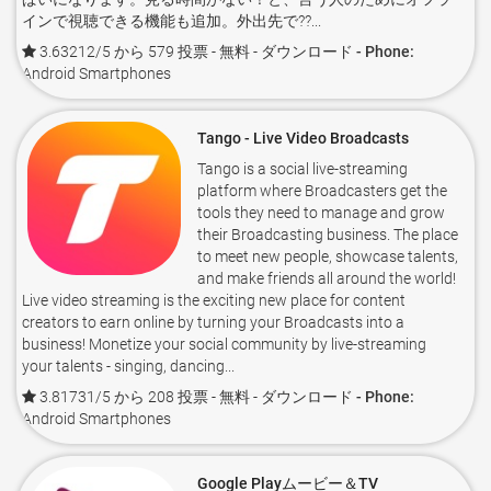
インで視聴できる機能も追加。外出先で??...
3.63212/5 から 579 投票
- 無料 -
ダウンロード - Phone:
Android Smartphones
Tango - Live Video Broadcasts
Tango is a social live-streaming
platform where Broadcasters get the
tools they need to manage and grow
their Broadcasting business. The place
to meet new people, showcase talents,
and make friends all around the world!
Live video streaming is the exciting new place for content
creators to earn online by turning your Broadcasts into a
business! Monetize your social community by live-streaming
your talents - singing, dancing...
3.81731/5 から 208 投票
- 無料 -
ダウンロード - Phone:
Android Smartphones
Google Playムービー＆TV