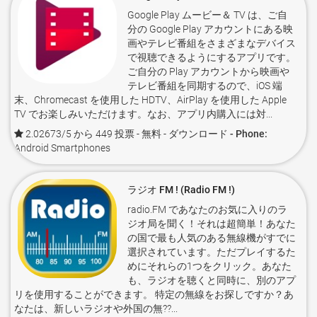
Google Play ムービー＆ TV は、ご自
分の Google Play アカウントにある映
画やテレビ番組をさまざまなデバイス
で視聴できるようにするアプリです。
ご自分の Play アカウントから映画や
テレビ番組を同期するので、iOS 端
末、Chromecast を使用した HDTV、AirPlay を使用した Apple
TV でお楽しみいただけます。なお、アプリ内購入には対...
2.02673/5 から 449 投票
- 無料 -
ダウンロード - Phone:
Android Smartphones
ラジオ FM ! (Radio FM !)
radio.FM であなたのお気に入りのラ
ジオ局を聞く！それは超簡単！あなた
の国で最も人気のある無線機がすでに
選択されています。ただプレイするた
めにそれらの1つをクリック。あなた
も、ラジオを聴くと同時に、別のアプ
リを使用することができます。 特定の無線をお探しですか？あ
なたは、新しいラジオや外国の無??...