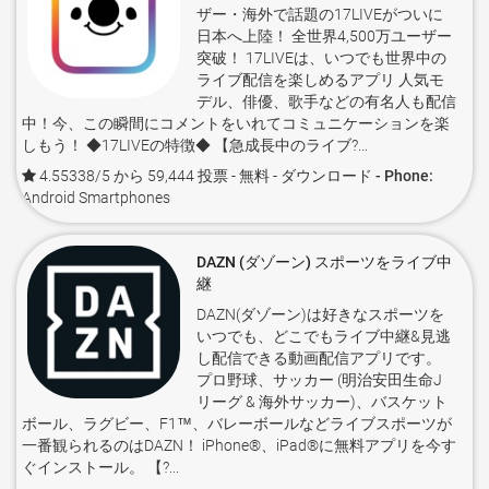
ザー・海外で話題の17LIVEがついに
日本へ上陸！ 全世界4,500万ユーザー
突破！ 17LIVEは、いつでも世界中の
ライブ配信を楽しめるアプリ 人気モ
デル、俳優、歌手などの有名人も配信
中！今、この瞬間にコメントをいれてコミュニケーションを楽
しもう！ ◆17LIVEの特徴◆ 【急成長中のライブ?...
4.55338/5 から 59,444 投票
- 無料 -
ダウンロード - Phone:
Android Smartphones
DAZN (ダゾーン) スポーツをライブ中
継
DAZN(ダゾーン)は好きなスポーツを
いつでも、どこでもライブ中継&見逃
し配信できる動画配信アプリです。
プロ野球、サッカー (明治安田生命J
リーグ & 海外サッカー)、バスケット
ボール、ラグビー、F1™、バレーボールなどライブスポーツが
一番観られるのはDAZN！ iPhone®、iPad®に無料アプリを今す
ぐインストール。 【?...