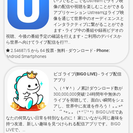
いつでもどこでもUstreamでライブ映
像の配信や視聴を楽しむことができる
アプリケーション Ustreamはライブ映
像を通じて世界中のオーディエンスと
インタラクティブに繋がることができ
ます • ライブ中の番組や録画ビデオの
視聴、今後の番組予定の確認を行えます • ご利用のデバイスか
ら世界へ向けてライブ配信を行??...
2.54687/5 から 64 投票
- 無料 -
ダウンロード - Phone:
Android Smartphones
ビゴ ライブ(BIGO LIVE) ‐ ライブ配信
アプリ
＼（＾∀＾）ノ累計ダウンロード数が
300,000,000突破! 24時間年中無休の
ライブを視聴して、面白い瞬間をシェ
アし、世界中に友達を作ろう！ ｡.｡:+*
ﾟ ゜ﾟ *+:｡.｡ （* ^▽^ *）BIGO LIVEであ
なたの何気ない日常を特別なものに！ 家にいながら同じ趣味を
持つ友達、新しい趣味を見つけられる配信アプリです。 BIGO
LIVEで、...