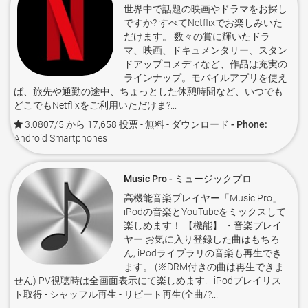
世界中で話題の映画やドラマをお探し
ですか? すべてNetflixでお楽しみいた
だけます。 数々の賞に輝いたドラ
マ、映画、ドキュメンタリー、スタン
ドアップコメディなど、作品は充実の
ラインナップ。モバイルアプリを使え
ば、旅先や通勤の途中、ちょっとした休憩時間など、いつでも
どこでもNetflixをご利用いただけま?...
3.0807/5 から 17,658 投票
- 無料 -
ダウンロード - Phone:
Android Smartphones
Music Pro - ミュージックプロ
高機能音楽プレイヤー「Music Pro」
iPodの音楽とYouTubeをミックスして
楽しめます！ 【機能】 ・音楽プレイ
ヤー お気に入り登録した曲はもちろ
ん, iPodライブラリの音楽も再生でき
ます。 (※DRM付きの曲は再生できま
せん) PV視聴時は全画面表示にて楽しめます! - iPodプレイリス
ト取得 - シャッフル再生 - リピート再生(全曲/?...