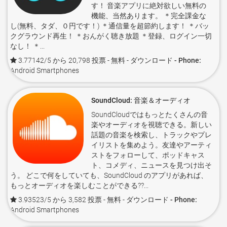
す！ 音楽アプリに絶対欲しい無料の
機能、当然あります。 ＊完全課金な
し(無料、タダ、０円です！) ＊通信量を超節約します！ ＊バッ
クグラウンド再生！ ＊おんがく聴き放題 ＊登録、ログイン一切
なし！ ＊...
3.77142/5 から 20,798 投票
- 無料 -
ダウンロード - Phone:
Android Smartphones
SoundCloud: 音楽＆オーディオ
SoundCloudではもっとたくさんの音
楽やオーディオを視聴できる。新しい
話題の音楽を検索し、トラックやプレ
イリストを集めよう。友達やアーティ
ストをフォローして、ポッドキャス
ト、コメディ、ニュースを見つけ出そ
う。 どこで何をしていても、SoundCloud のアプリがあれば、
もっとオーディオを楽しむことができる??...
3.93523/5 から 3,582 投票
- 無料 -
ダウンロード - Phone:
Android Smartphones