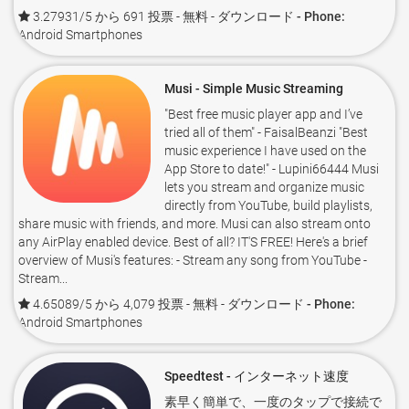
3.27931/5 から 691 投票
- 無料 -
ダウンロード - Phone:
Android Smartphones
Musi - Simple Music Streaming
"Best free music player app and I’ve
tried all of them" - FaisalBeanzi "Best
music experience I have used on the
App Store to date!" - Lupini66444 Musi
lets you stream and organize music
directly from YouTube, build playlists,
share music with friends, and more. Musi can also stream onto
any AirPlay enabled device. Best of all? IT'S FREE! Here's a brief
overview of Musi's features: - Stream any song from YouTube -
Stream...
4.65089/5 から 4,079 投票
- 無料 -
ダウンロード - Phone:
Android Smartphones
Speedtest - インターネット速度
素早く簡単で、一度のタップで接続で