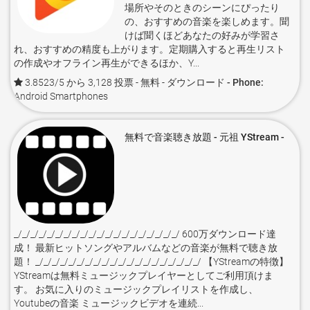
場所やそのときのシーンにぴったり
の、おすすめの音楽を楽しめます。聞
けば聞くほどあなたの好みが学習さ
れ、おすすめの精度も上がります。定期購入すると再生リスト
の作成やオフライン再生ができるほか、Y...
3.8523/5 から 3,128 投票
- 無料 -
ダウンロード - Phone:
Android Smartphones
無料で音楽聴き放題 - 元祖 YStream -
_/_/_/_/_/_/_/_/_/_/_/_/_/_/_/_/_/_/_/_/ 600万ダウンロード達
成！ 最新ヒットソングやアルバムなどの音楽が無料で聴き放
題！ _/_/_/_/_/_/_/_/_/_/_/_/_/_/_/_/_/_/_/_/ 【YStreamの特徴】
YStreamは無料ミュージックプレイヤーとしてご利用頂けま
す。 お気に入りのミュージックプレイリストを作成し、
Youtubeの音楽 ミュージックビデオを連続...