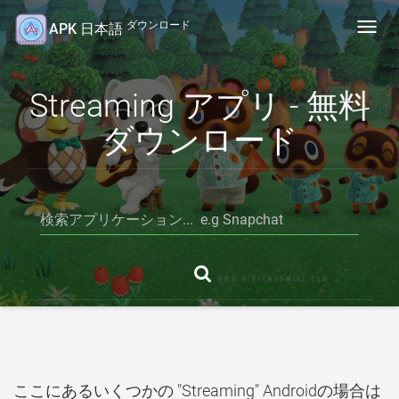
ダウンロード
APK 日本語
Toggl
navig
Streaming アプリ - 無料
ダウンロード
ここにあるいくつかの "Streaming" Androidの場合は