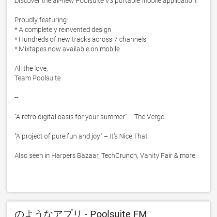
Discover the all-new Poolsuite V3 portable mobile application!

Proudly featuring:

* A completely reinvented design

* Hundreds of new tracks across 7 channels

* Mixtapes now available on mobile

All the love,

Team Poolsuite

--

"A retro digital oasis for your summer" – The Verge

"A project of pure fun and joy" – It's Nice That

Also seen in Harpers Bazaar, TechCrunch, Vanity Fair & more.
のようなアプリ - Poolsuite FM