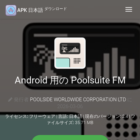
ダウンロード
APK 日本語
Toggl
navig
Android 用の Poolsuite FM
発行者
POOLSIDE WORLDWIDE CORPORATION LTD
に
2026-03-06
ライセンス:
フリーウェア |
言語:
日本語 |
現在のバージョン:
2.4 |
フ
ァイルサイズ:
35.71 MB