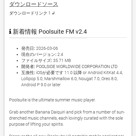
ダウンロードソース
ダウンロードリンク 1 ↲
新着情報 Poolsuite FM v2.4
発売日:
2026-03-06
現在のバージョン:
2.4
ファイルサイズ:
35.71 MB
開発者:
POOLSIDE WORLDWIDE CORPORATION LTD
互換性:
iOSが必要です 11.0 以降 or Android KitKat 4.4,
Lollipop 5.0, Marshmallow 6.0, Nougat 7.0, Oreo 8.0,
Android P 9.0 or later
Poolsuite is the ultimate summer music player. 

Grab another Banana Daiquiri and pick from a number of sun-
drenched music channels, each lovingly curated with the sole 
purpose of lifting your spirits.
