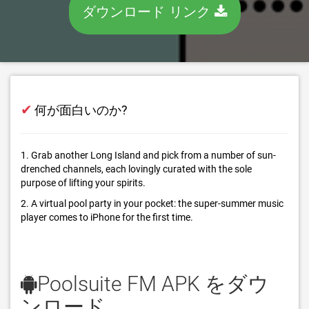
ダウンロード リンク
✔
何が面白いのか?
1. Grab another Long Island and pick from a number of sun-
drenched channels, each lovingly curated with the sole
purpose of lifting your spirits.
2. A virtual pool party in your pocket: the super-summer music
player comes to iPhone for the first time.
Poolsuite FM APK をダウ
ンロード