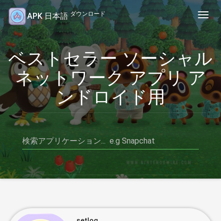
ダウンロード
APK 日本語
Toggl
navig
ベストセラー ソーシャル
ネットワーク アプリ ア
ンドロイド用
setlog