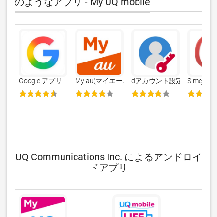
のようなアプリ - My UQ mobile
Google アプリ
My au(マイエーユー)-料金・ギガ残量の確認
dアカウント設定/dアカウ
Sime
UQ Communications Inc. によるアンドロイ
ドアプリ