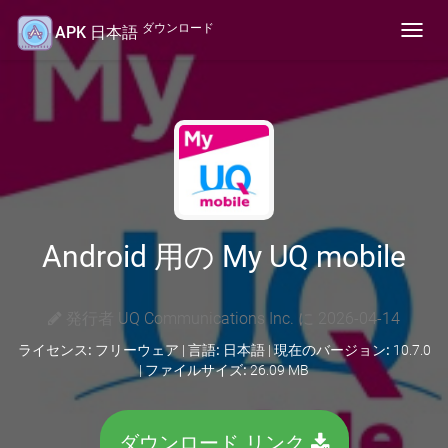
ダウンロード
APK 日本語
Toggl
navig
Android 用の My UQ mobile
発行者 UQ Communications Inc. に 2026-04-14
ライセンス:
フリーウェア |
言語:
日本語 |
現在のバージョン:
10.7.0
|
ファイルサイズ:
26.09 MB
ダウンロード リンク