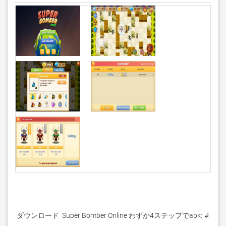
 ダウンロード  Super Bomber Online わずか4ステップでapk: ↲