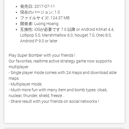
発売日:
2017-07-11
現在のバージョン:
1.0
ファイルサイズ:
124.37 MB
開発者:
Luong Hoang
互換性:
iOSが必要です 7.0 以降 or Android KitKat 4.4,
Lollipop 5.0, Marshmallow 6.0, Nougat 7.0, Oreo 8.0,
Android P 9.0 or later
Play Super Bomber with your friends !

Our favorites, realtime active strategy game now supports 
multiplayer

- Single player mode comes with 24 maps and download able 
maps.

- Multiplayer mode.

- Much more fun with many item and bomb types: cloak, 
nuclear, thunder, shield, freeze...

- Share result with your friends on social networks !