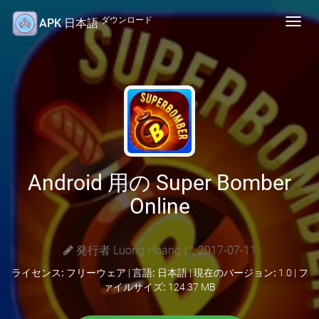
ダウンロード
APK 日本語
Toggl
navig
Android 用の Super Bomber
Online
発行者 Luong Hoang に 2017-07-11
ライセンス:
フリーウェア |
言語:
日本語 |
現在のバージョン:
1.0 |
フ
ァイルサイズ:
124.37 MB