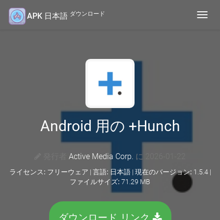
ダウンロード
APK 日本語
Toggl
navig
Android 用の +Hunch
発行者
Active Media Corp.
に 2026-01-22
ライセンス:
フリーウェア |
言語:
日本語 |
現在のバージョン:
1.5.4 |
ファイルサイズ:
71.29 MB
ダウンロード リンク