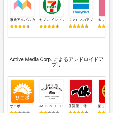
家族アルバム みてね
セブン‐イレブンアプリ
ファミマのアプリ「ファミ
ホットペ
Active Media Corp. によるアンドロイドア
プリ
サニポ
JACK IN THE DONUTS
居酒屋 一休
蒙古タン