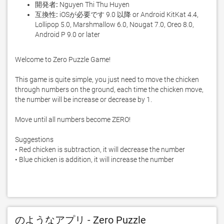
開発者:
Nguyen Thi Thu Huyen
互換性:
iOSが必要です 9.0 以降 or Android KitKat 4.4,
Lollipop 5.0, Marshmallow 6.0, Nougat 7.0, Oreo 8.0,
Android P 9.0 or later
Welcome to Zero Puzzle Game!

This game is quite simple, you just need to move the chicken 
through numbers on the ground, each time the chicken move, 
the number will be increase or decrease by 1.

Move until all numbers become ZERO!

Suggestions

• Red chicken is subtraction, it will decrease the number

• Blue chicken is addition, it will increase the number
のようなアプリ - Zero Puzzle