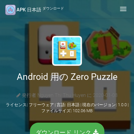
ダウンロード
APK 日本語
Toggl
navig
Android 用の Zero Puzzle
発行者 Nguyen Thi Thu Huyen に 2020-01-08
ライセンス:
フリーウェア |
言語:
日本語 |
現在のバージョン:
1.0.0 |
ファイルサイズ:
102.06 MB
ダウンロード リンク