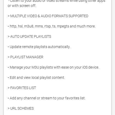
 - Listen to your audio or video streams while using other apps 
or with screen off.

> MULTIPLE VIDEO & AUDIO FORMATS SUPPORTED

• http, hsl, m3u8, mms, rtsp, ts, mpegts and much more.

> AUTO UPDATE PLAYLISTS

• Update remote playlists automatically.

> PLAYLIST MANAGER

• Manage your M3U playlists with ease on your iOS device.

• Edit and view local playlist content.

> FAVORITES LIST

• Add any channel or stream to your favorites list.

> URL SCHEMES
