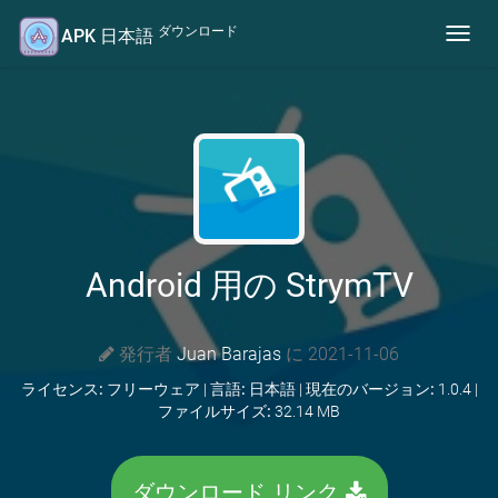
ダウンロード
APK 日本語
Toggl
navig
Android 用の StrymTV
発行者
Juan Barajas
に 2021-11-06
ライセンス:
フリーウェア |
言語:
日本語 |
現在のバージョン:
1.0.4 |
ファイルサイズ:
32.14 MB
ダウンロード リンク