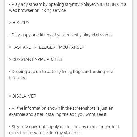
• Play any stream by opening strymtv://player/VIDEO LINK in a 
web browser or linking service.

> HISTORY

• Play, copy or edit any of your recently played streams.

> FAST AND INTELLIGENT M3U PARSER

> CONSTANT APP UPDATES

• Keeping app up to date by fixing bugs and adding new 
features.

> DISCLAIMER

• All the information shown in the screenshots is just an 
example and after installing the app you won't see it.

• StrymTV does not supply or include any media or content 
except some sample dummy streams :
