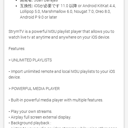
開発者:
Juan Barajas
互換性:
iOSが必要です 11.0 以降 or Android KitKat 4.4,
Lollipop 5.0, Marshmallow 6.0, Nougat 7.0, Oreo 8.0,
Android P 9.0 or later
StrymTV is a powerful M3U playlist player that allows you to 
watch live tv at anytime and anywhere on your iOS device.

Features:

> UNLIMITED PLAYLISTS 

• Import unlimited remote and local M3U playlists to your iOS 
device.

> POWERFUL MEDIA PLAYER

• Built-in powerful media player with multiple features.

• Play your own streams.

• Airplay full screen external display.

• Background playback : 
