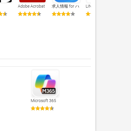
Adobe Acrobat
求人情報 for ハ
LINE WORKS -
s
Reader：PDFの
ローワーク
ビジネスチャッ
編集と変換
ト
Microsoft 365
Copilot