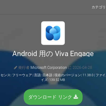
カテゴ
Android 用の Viva Engage
発行者
Microsoft Corporation
に 2026-04-28
センス:
フリーウェア |
言語:
日本語 |
現在のバージョン:
11.38.0 |
ファイ
イズ:
139.52 MB
ダウンロード リンク