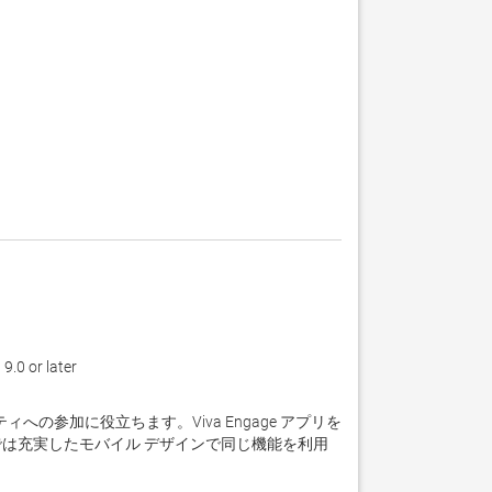
.0 or later
の参加に役立ちます。Viva Engage アプリを
r) では充実したモバイル デザインで同じ機能を利用