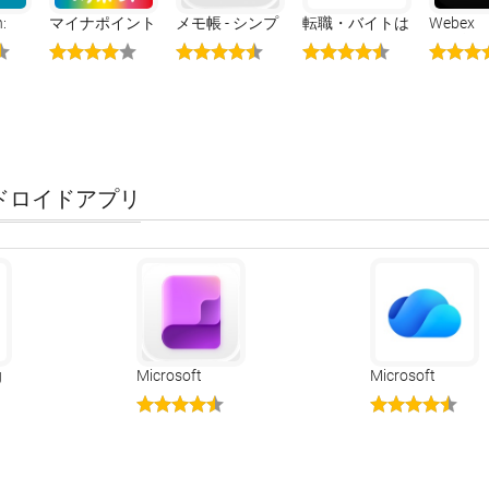
:
マイナポイント
メモ帳 - シンプ
転職・バイトは
Webex
キャ
ルなメモ・ノー
Indeed（インデ
Meeting
トのメモ帳（め
ィード）
も帳のーと）
るアンドロイドアプリ
g
Microsoft
Microsoft
OneNote
OneDrive