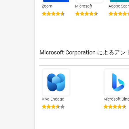
Zoom
Microsoft
Adobe Scan
Workplace
Teams
OCR 付 ス
ナーアプリ
Microsoft Corporation によ
Viva Engage
Microsoft Bin
検索