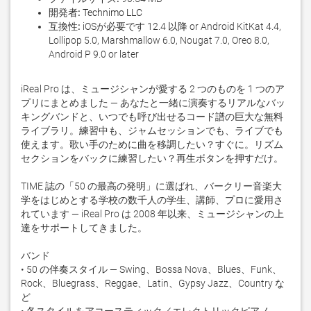
開発者:
Technimo LLC
互換性:
iOSが必要です 12.4 以降 or Android KitKat 4.4,
Lollipop 5.0, Marshmallow 6.0, Nougat 7.0, Oreo 8.0,
Android P 9.0 or later
iReal Pro は、ミュージシャンが愛する 2 つのものを 1 つのア
プリにまとめました — あなたと一緒に演奏するリアルなバッ
キングバンドと、いつでも呼び出せるコード譜の巨大な無料
ライブラリ。練習中も、ジャムセッションでも、ライブでも
使えます。歌い手のために曲を移調したい？すぐに。リズム
セクションをバックに練習したい？再生ボタンを押すだけ。

TIME 誌の「50 の最高の発明」に選ばれ、バークリー音楽大
学をはじめとする学校の数千人の学生、講師、プロに愛用さ
れています — iReal Pro は 2008 年以来、ミュージシャンの上
達をサポートしてきました。

バンド

• 50 の伴奏スタイル — Swing、Bossa Nova、Blues、Funk、
Rock、Bluegrass、Reggae、Latin、Gypsy Jazz、Country な
ど
