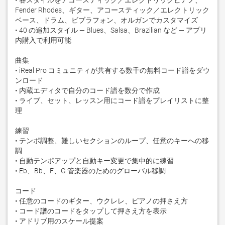
• 各スタイルをアコースティック／エレクトリックピアノ、
Fender Rhodes、ギター、アコースティック／エレクトリック
ベース、ドラム、ビブラフォン、オルガンでカスタマイズ

• 40 の追加スタイル — Blues、Salsa、Brazilian など — アプリ
内購入で利用可能

曲集

• iReal Pro コミュニティが共有する数千の無料コード譜をダウ
ンロード

• 内蔵エディタで自分のコード譜を数分で作成

• ライブ、セット、レッスン用にコード譜をプレイリストに整
理

練習

• テンポ調整、難しいセクションのループ、任意のキーへの移
調

• 自動テンポアップと自動キー変更で集中的に練習

• Eb、Bb、F、G 管楽器のためのグローバル移調

コード

• 任意のコードのギター、ウクレレ、ピアノの押さえ方

• コード譜のコードをタップして押さえ方を表示

• アドリブ用のスケール提案
