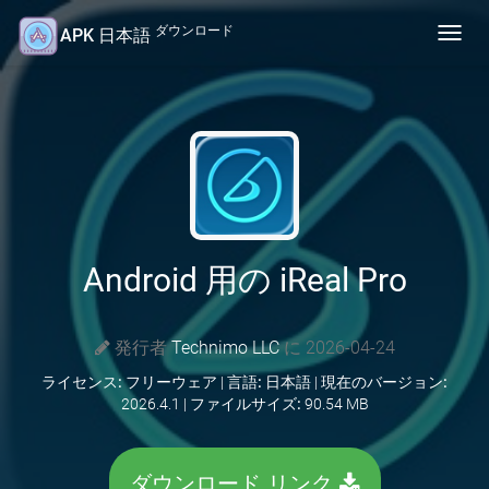
ダウンロード
APK 日本語
Toggl
navig
Android 用の iReal Pro
発行者
Technimo LLC
に 2026-04-24
ライセンス:
フリーウェア |
言語:
日本語 |
現在のバージョン:
2026.4.1 |
ファイルサイズ:
90.54 MB
ダウンロード リンク