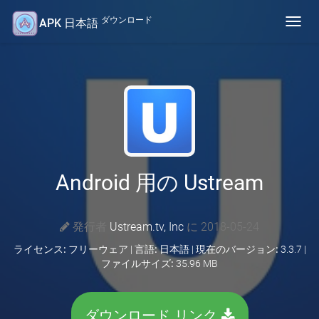
ダウンロード
APK 日本語
Toggl
navig
Android 用の Ustream
発行者
Ustream.tv, Inc
に 2018-05-24
ライセンス:
フリーウェア |
言語:
日本語 |
現在のバージョン:
3.3.7 |
ファイルサイズ:
35.96 MB
ダウンロード リンク