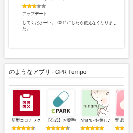
アップデート
してくださーい。 iOS11にしたら使えなくなりまし
た。
のようなアプリ - CPR Tempo
新型コロナワクチン接種証明書アプリ
【公式】お薬手帳-ポイントも貯まる
ninaru - 妊娠したら妊
育児記録 