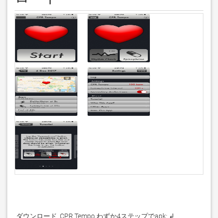
 ダウンロード  CPR Tempo わずか4ステップでapk: ↲