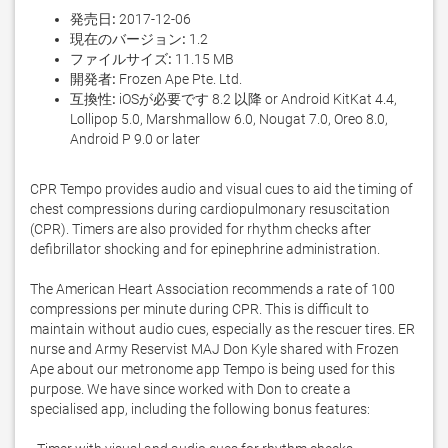
発売日:
2017-12-06
現在のバージョン:
1.2
ファイルサイズ:
11.15 MB
開発者:
Frozen Ape Pte. Ltd.
互換性:
iOSが必要です 8.2 以降 or Android KitKat 4.4,
Lollipop 5.0, Marshmallow 6.0, Nougat 7.0, Oreo 8.0,
Android P 9.0 or later
CPR Tempo provides audio and visual cues to aid the timing of 
chest compressions during cardiopulmonary resuscitation 
(CPR). Timers are also provided for rhythm checks after 
defibrillator shocking and for epinephrine administration.

The American Heart Association recommends a rate of 100 
compressions per minute during CPR. This is difficult to 
maintain without audio cues, especially as the rescuer tires. ER 
nurse and Army Reservist MAJ Don Kyle shared with Frozen 
Ape about our metronome app Tempo is being used for this 
purpose. We have since worked with Don to create a 
specialised app, including the following bonus features:
