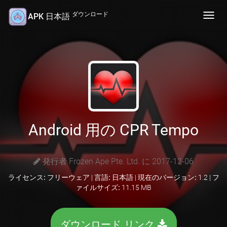
ダウンロード
APK 日本語
Toggl
navig
Android 用の CPR Tempo
発行者 Frozen Ape Pte. Ltd. に 2017-12-06
ライセンス:
フリーウェア |
言語:
日本語 |
現在のバージョン:
1.2 |
フ
ァイルサイズ:
11.15 MB
ダウンロード リンク