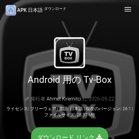
ダウンロード
APK 日本語
Toggl
navig
Android 用の Tv-Box
発行者
Ahmet Kiremitci
に 2026-05-22
ライセンス:
フリーウェア |
言語:
日本語 |
現在のバージョン:
26.1 |
ファイルサイズ:
28.37 MB
ダウンロード リンク