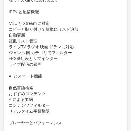
理し 思い通りに楽しめます

IPTV と配信機能

M3U と Xtream に対応

コピーと貼り付けで簡単にリスト追加

自動更新

複数リスト管理

ライブTV ラジオ 映画 ドラマに対応

ジャンル 国 カテゴリでフィルター

EPG番組表とリマインダー

ライブ配信の録画

AI とスマート機能

自然言語検索

おすすめコンテンツ

AIによる要約

コンテンツフィルター

リアルタイム字幕翻訳

プレーヤーとパフォーマンス
