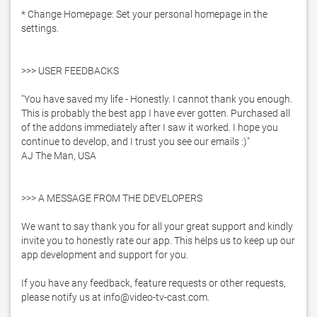
* Change Homepage: Set your personal homepage in the 
settings.

>>> USER FEEDBACKS

"You have saved my life - Honestly. I cannot thank you enough. 
This is probably the best app I have ever gotten. Purchased all 
of the addons immediately after I saw it worked. I hope you 
continue to develop, and I trust you see our emails :)"

AJ The Man, USA

>>> A MESSAGE FROM THE DEVELOPERS

We want to say thank you for all your great support and kindly 
invite you to honestly rate our app. This helps us to keep up our 
app development and support for you.

If you have any feedback, feature requests or other requests, 
please notify us at info@video-tv-cast.com.
