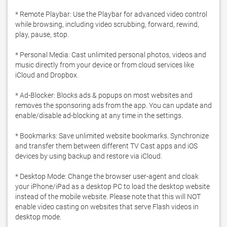
* Remote Playbar: Use the Playbar for advanced video control 
while browsing, including video scrubbing, forward, rewind, 
play, pause, stop.

* Personal Media: Cast unlimited personal photos, videos and 
music directly from your device or from cloud services like 
iCloud and Dropbox. 

* Ad-Blocker: Blocks ads & popups on most websites and 
removes the sponsoring ads from the app. You can update and 
enable/disable ad-blocking at any time in the settings. 

* Bookmarks: Save unlimited website bookmarks. Synchronize 
and transfer them between different TV Cast apps and iOS 
devices by using backup and restore via iCloud.

* Desktop Mode: Change the browser user-agent and cloak 
your iPhone/iPad as a desktop PC to load the desktop website 
instead of the mobile website. Please note that this will NOT 
enable video casting on websites that serve Flash videos in 
desktop mode.
