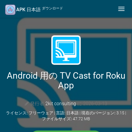
ダウンロード
APK 日本語
Toggl
navig
Android 用の TV Cast for Roku
App
発行者
2kit consulting
に 2026-03-13
ライセンス:
フリーウェア |
言語:
日本語 |
現在のバージョン:
3.15 |
ファイルサイズ:
47.72 MB