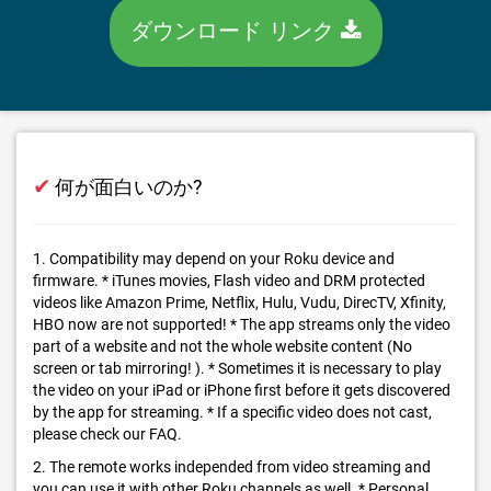
ダウンロード リンク
✔
何が面白いのか?
1. Compatibility may depend on your Roku device and
firmware. * iTunes movies, Flash video and DRM protected
videos like Amazon Prime, Netflix, Hulu, Vudu, DirecTV, Xfinity,
HBO now are not supported! * The app streams only the video
part of a website and not the whole website content (No
screen or tab mirroring! ). * Sometimes it is necessary to play
the video on your iPad or iPhone first before it gets discovered
by the app for streaming. * If a specific video does not cast,
please check our FAQ.
2. The remote works independed from video streaming and
you can use it with other Roku channels as well. * Personal