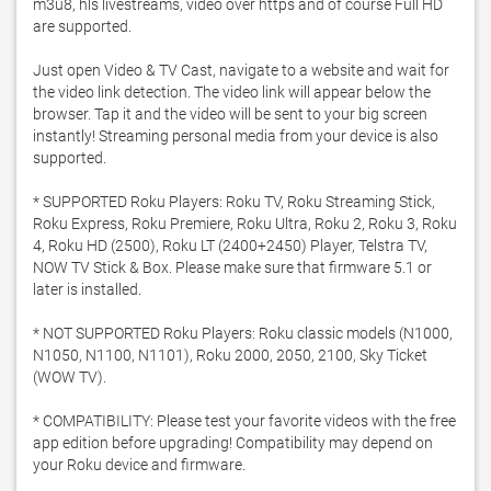
m3u8, hls livestreams, video over https and of course Full HD 
are supported.

Just open Video & TV Cast, navigate to a website and wait for 
the video link detection. The video link will appear below the 
browser. Tap it and the video will be sent to your big screen 
instantly! Streaming personal media from your device is also 
supported.

* SUPPORTED Roku Players: Roku TV, Roku Streaming Stick, 
Roku Express, Roku Premiere, Roku Ultra, Roku 2, Roku 3, Roku 
4, Roku HD (2500), Roku LT (2400+2450) Player, Telstra TV, 
NOW TV Stick & Box. Please make sure that firmware 5.1 or 
later is installed.

* NOT SUPPORTED Roku Players: Roku classic models (N1000, 
N1050, N1100, N1101), Roku 2000, 2050, 2100, Sky Ticket 
(WOW TV).

* COMPATIBILITY: Please test your favorite videos with the free 
app edition before upgrading! Compatibility may depend on 
your Roku device and firmware.
