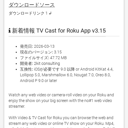
ダウンロードソース
ダウンロードリンク 1 ↲
新着情報 TV Cast for Roku App v3.15
発売日:
2026-03-13
現在のバージョン:
3.15
ファイルサイズ:
47.72 MB
開発者:
2kit consulting
互換性:
iOSが必要です 9.0 以降 or Android KitKat 4.4,
Lollipop 5.0, Marshmallow 6.0, Nougat 7.0, Oreo 8.0,
Android P 9.0 or later
Watch any web video or camera-roll video on your Roku and 
enjoy the show on your big screen with the no#1 web video 
streamer.

With Video & TV Cast for Roku you can browse the web and 
stream any web video or online TV show on your Roku. Mp4, 