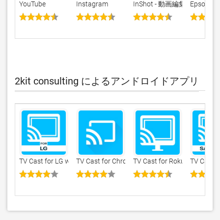
YouTube
Instagram
InShot - 動画編集＆写真
Epson iPr
2kit consulting によるアンドロイドアプリ
TV Cast for LG webOS
TV Cast for Chromecast ‣
TV Cast for Roku App
TV Cast 