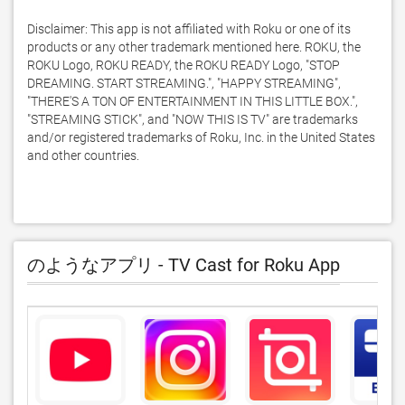
Disclaimer: This app is not affiliated with Roku or one of its 
products or any other trademark mentioned here. ROKU, the 
ROKU Logo, ROKU READY, the ROKU READY Logo, "STOP 
DREAMING. START STREAMING.", "HAPPY STREAMING", 
"THERE'S A TON OF ENTERTAINMENT IN THIS LITTLE BOX.", 
"STREAMING STICK", and "NOW THIS IS TV" are trademarks 
and/or registered trademarks of Roku, Inc. in the United States 
and other countries.
のようなアプリ - TV Cast for Roku App