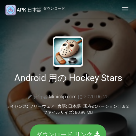
ダウンロード
APK 日本語
Toggl
navig
Android 用の Hockey Stars
発行者
Miniclip.com
に 2020-06-25
ライセンス:
フリーウェア |
言語:
日本語 |
現在のバージョン:
1.8.2 |
ファイルサイズ:
80.99 MB
ダウンロード リンク