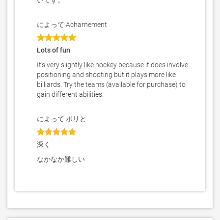
いです。
によって Acharnement
Lots of fun
It's very slightly like hockey because it does involve
positioning and shooting but it plays more like
billiards. Try the teams (available for purchase) to
gain different abilities.
によって ボリと
深く
なかなか難しい