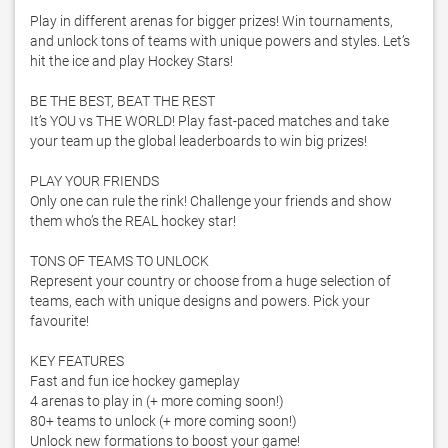
Play in different arenas for bigger prizes! Win tournaments, 
and unlock tons of teams with unique powers and styles. Let’s 
hit the ice and play Hockey Stars!

BE THE BEST, BEAT THE REST

It’s YOU vs THE WORLD! Play fast-paced matches and take 
your team up the global leaderboards to win big prizes!

PLAY YOUR FRIENDS

Only one can rule the rink! Challenge your friends and show 
them who’s the REAL hockey star!

TONS OF TEAMS TO UNLOCK

Represent your country or choose from a huge selection of 
teams, each with unique designs and powers. Pick your 
favourite!

KEY FEATURES

Fast and fun ice hockey gameplay

4 arenas to play in (+ more coming soon!)

80+ teams to unlock (+ more coming soon!)

Unlock new formations to boost your game!
