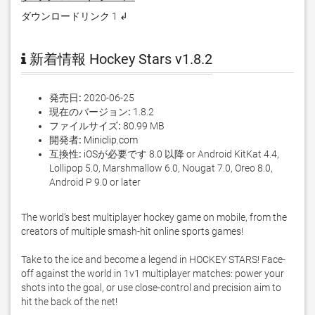
ダウンロードリンク 1 ↲
新着情報 Hockey Stars v1.8.2
発売日:
2020-06-25
現在のバージョン:
1.8.2
ファイルサイズ:
80.99 MB
開発者:
Miniclip.com
互換性:
iOSが必要です 8.0 以降 or Android KitKat 4.4,
Lollipop 5.0, Marshmallow 6.0, Nougat 7.0, Oreo 8.0,
Android P 9.0 or later
The world’s best multiplayer hockey game on mobile, from the 
creators of multiple smash-hit online sports games!

Take to the ice and become a legend in HOCKEY STARS! Face-
off against the world in 1v1 multiplayer matches: power your 
shots into the goal, or use close-control and precision aim to 
hit the back of the net!
