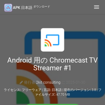
ダウンロード
APK 日本語
Toggl
navig
Android 用の Chromecast TV
Streamer #1
発行者
2kit consulting
に 2025-01-30
ライセンス:
フリーウェア |
言語:
日本語 |
現在のバージョン:
3.8 |
フ
ァイルサイズ:
47.70 MB