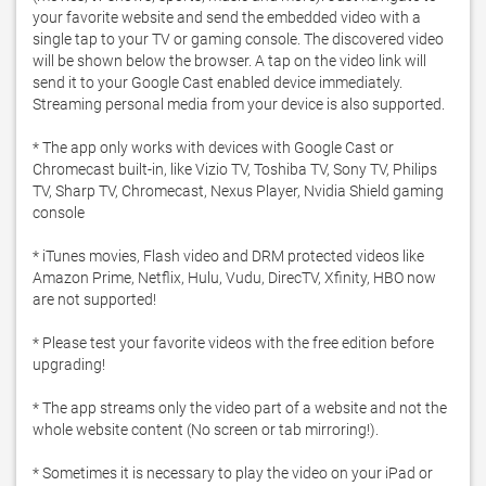
your favorite website and send the embedded video with a 
single tap to your TV or gaming console. The discovered video 
will be shown below the browser. A tap on the video link will 
send it to your Google Cast enabled device immediately. 
Streaming personal media from your device is also supported.

* The app only works with devices with Google Cast or 
Chromecast built-in, like Vizio TV, Toshiba TV, Sony TV, Philips 
TV, Sharp TV, Chromecast, Nexus Player, Nvidia Shield gaming 
console

* iTunes movies, Flash video and DRM protected videos like 
Amazon Prime, Netflix, Hulu, Vudu, DirecTV, Xfinity, HBO now 
are not supported!

* Please test your favorite videos with the free edition before 
upgrading!

* The app streams only the video part of a website and not the 
whole website content (No screen or tab mirroring!). 

* Sometimes it is necessary to play the video on your iPad or 