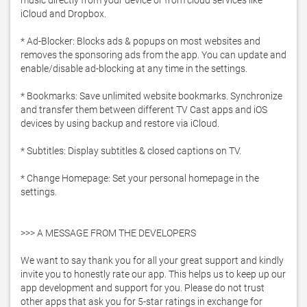
music directly from your device or from cloud services like 
iCloud and Dropbox. 

* Ad-Blocker: Blocks ads & popups on most websites and 
removes the sponsoring ads from the app. You can update and 
enable/disable ad-blocking at any time in the settings. 

* Bookmarks: Save unlimited website bookmarks. Synchronize 
and transfer them between different TV Cast apps and iOS 
devices by using backup and restore via iCloud.

* Subtitles: Display subtitles & closed captions on TV.

* Change Homepage: Set your personal homepage in the 
settings.

>>> A MESSAGE FROM THE DEVELOPERS

We want to say thank you for all your great support and kindly 
invite you to honestly rate our app. This helps us to keep up our 
app development and support for you. Please do not trust 
other apps that ask you for 5-star ratings in exchange for 