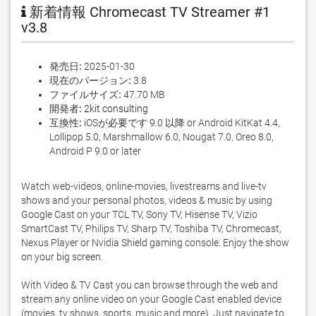
新着情報 Chromecast TV Streamer #1
v3.8
発売日:
2025-01-30
現在のバージョン:
3.8
ファイルサイズ:
47.70 MB
開発者:
2kit consulting
互換性:
iOSが必要です 9.0 以降 or Android KitKat 4.4,
Lollipop 5.0, Marshmallow 6.0, Nougat 7.0, Oreo 8.0,
Android P 9.0 or later
Watch web-videos, online-movies, livestreams and live-tv 
shows and your personal photos, videos & music by using 
Google Cast on your TCL TV, Sony TV, Hisense TV, Vizio 
SmartCast TV, Philips TV, Sharp TV, Toshiba TV, Chromecast, 
Nexus Player or Nvidia Shield gaming console. Enjoy the show 
on your big screen. 

With Video & TV Cast you can browse through the web and 
stream any online video on your Google Cast enabled device 
(movies, tv shows, sports, music and more). Just navigate to 