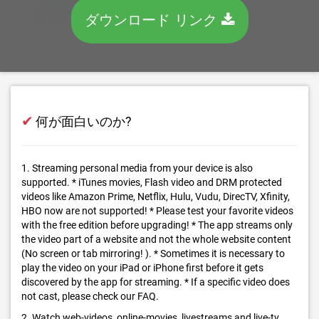
ダウンロード リンク
✔
何が面白いのか?
1. Streaming personal media from your device is also
supported. * iTunes movies, Flash video and DRM protected
videos like Amazon Prime, Netflix, Hulu, Vudu, DirecTV, Xfinity,
HBO now are not supported! * Please test your favorite videos
with the free edition before upgrading! * The app streams only
the video part of a website and not the whole website content
(No screen or tab mirroring! ). * Sometimes it is necessary to
play the video on your iPad or iPhone first before it gets
discovered by the app for streaming. * If a specific video does
not cast, please check our FAQ.
2. Watch web-videos, online-movies, livestreams and live-tv